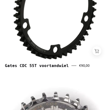
Gates CDC 55T voortandwiel
€90,00
Gates
CDX
20T
achtertandwiel