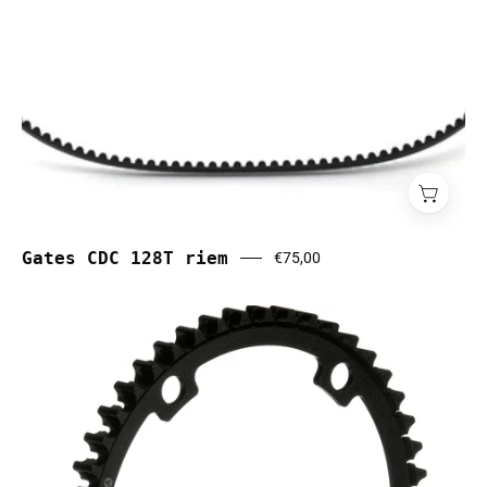
Gates CDC 128T riem
€75,00
Gates
CDC
55T
voortandwiel