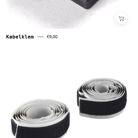
Kabelklem
€9,00
Klittenband
strip