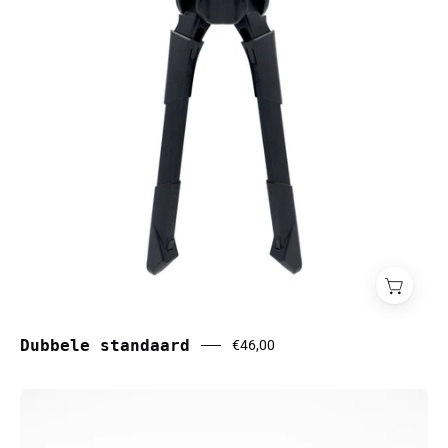
Dubbele standaard
€46,00
Ergotec
Viper
31.6mm