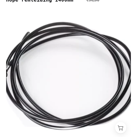
Hope
remleiding
800mm