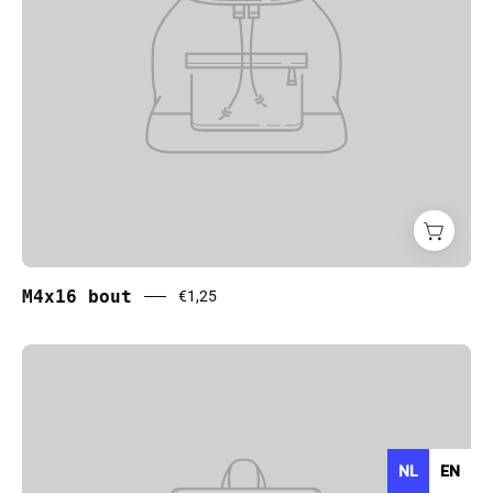
M4x16 bout
€1,25
NL
EN