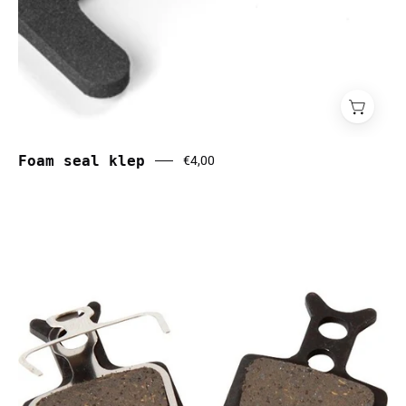
Foam seal klep
€4,00
Formula
Cura
Brake
Pads