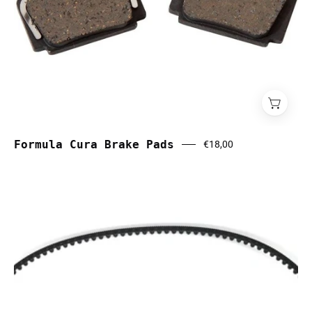
Formula Cura Brake Pads
€18,00
Gates
CDC
128T
riem