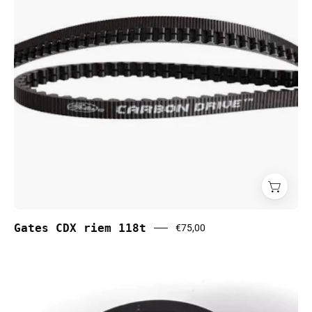
Gates CDX riem 118t
€75,00
Gates
idler
wiel