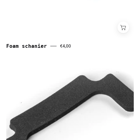
Foam schanier
€4,00
Foam
seal
klep