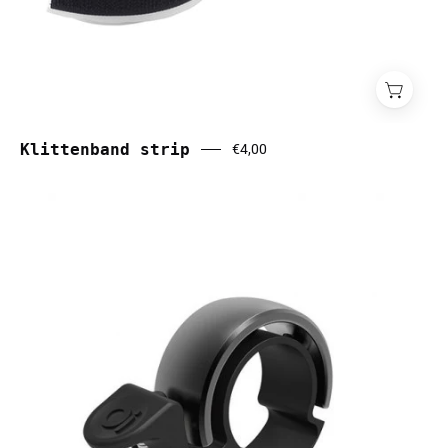
Klittenband strip
€4,00
Knog
Oi
Classic
bel