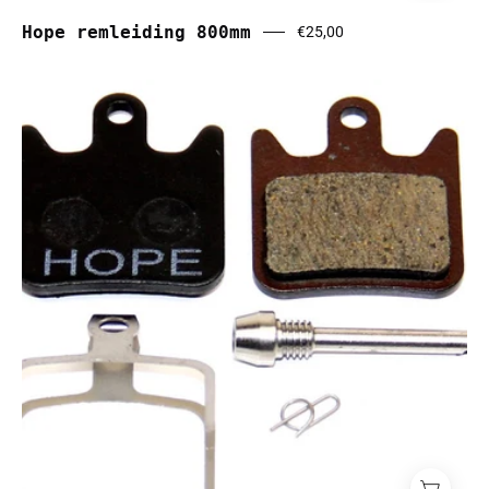
Hope remleiding 800mm
€25,00
Hope
x2
remblokken