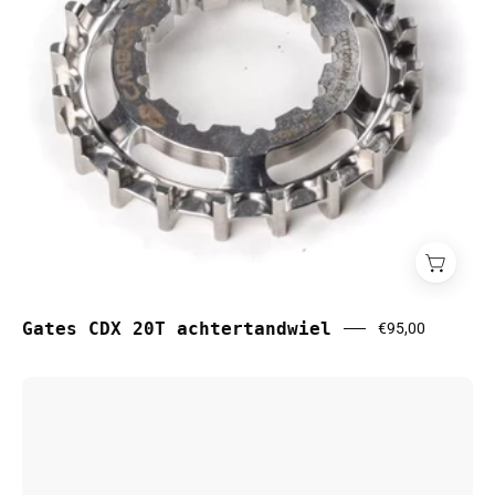
Gates CDX 20T achtertandwiel
€95,00
Gates
CDX
riem
118t