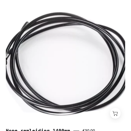
Hope
remleiding
1400mm
Hope remleiding 1400mm
€30,00