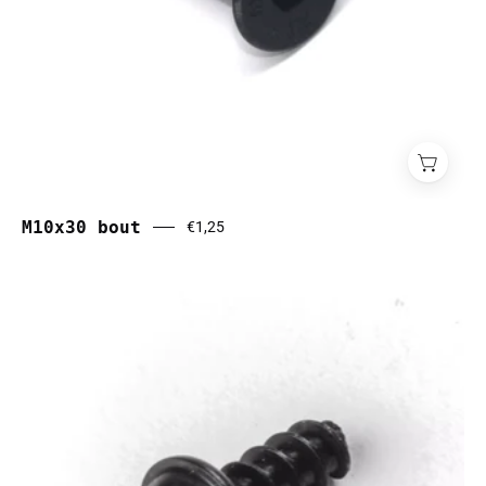
M10x30 bout
€1,25
M3x8
bout