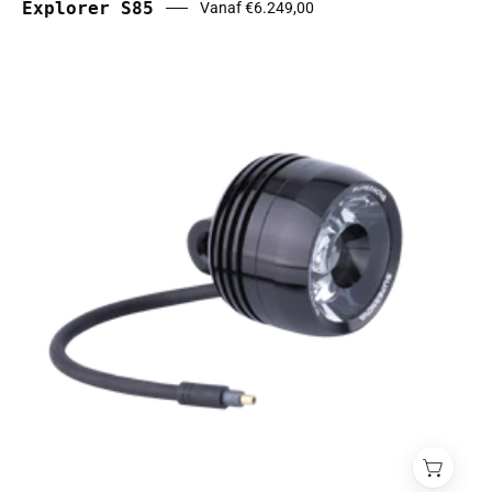
Explorer S85
Vanaf €6.249,00
Extra
koplamp:
Supernova
Koplamp
Mini
2