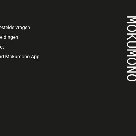
estelde vragen
eidingen
ct
oid Mokumono App