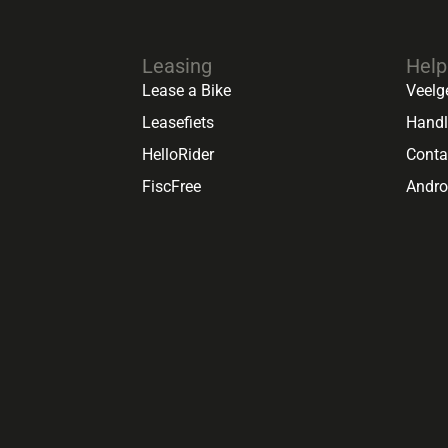
Leasing
Help
Lease a Bike
Veelg
Leasefiets
Handl
HelloRider
Conta
FiscFree
Andr