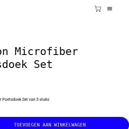
OPEN WINKELWAGE
OPEN
NAVIGAT
on Microfiber
sdoek Set
r Poetsdoek Set van 3 stuks
TOEVOEGEN AAN WINKELWAGEN