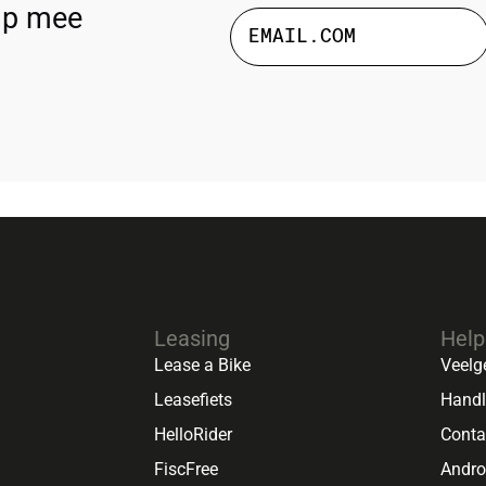
lp mee
Leasing
Help
Lease a Bike
Veelg
Leasefiets
Handl
HelloRider
Conta
FiscFree
Andr