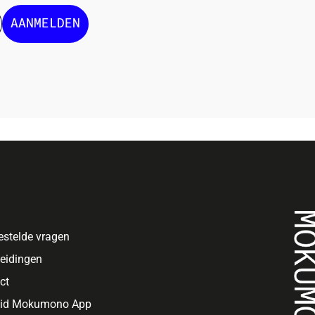
AANMELDEN
estelde vragen
eidingen
ct
oid Mokumono App