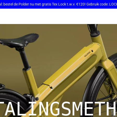
: bestel de Polder nu met gratis Tex Lock t.w.v. €120! Gebruik code: L
TALINGSMETH